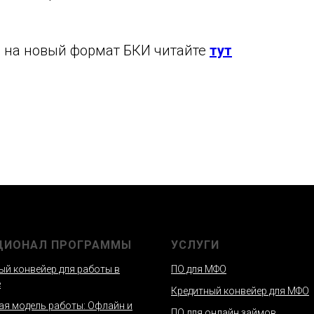
а на новый формат БКИ читайте
тут
ЦИОНАЛ ПРОГРАММЫ
УСЛУГИ
ый конвейер для работы в
ПО для МФО
е
Кредитный конвейер для МФО
ая модель работы: Офлайн и
ПО для онлайн займов