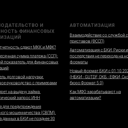
НОДАТЕЛЬСТВО И
АВТОМАТИЗАЦИЯ
ТНОСТЬ ФИНАНСОВЫХ
Взаимодействие со службой 
НИЗАЦИЙ
приставов (ФССП)
тчетность сдают МКК и МФК?
Автоматизация с БКИ. Риски и
есячная сумма платежа (ССП):
последствия не перехода на н
й показатель для финансовых
форматы
аций
Новый формат БКИ с 01.10.20
ель долговой нагрузки:
(НБКИ - GUTDF, ОКБ - ЕФКИ, Ск
ое руководство с примерами
бюро Формат 5.0)
рет на выдачу займа.
Как МФО зарабатывают на
ический запрос ИНН
автоматизации?
я для предупреждения
ого мошенничества (СВПМ).
а данных в БКИ не позднее 30