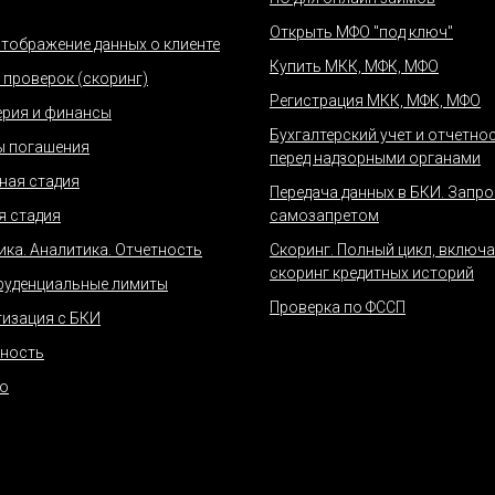
Открыть МФО "под ключ"
отображение данных о клиенте
Купить МКК, МФК, МФО
 проверок (скоринг)
Регистрация МКК, МФК, МФО
ерия и финансы
Бухгалтерский учет и отчетно
ы погашения
перед надзорными органами
ная стадия
Передача данных в БКИ. Запро
я стадия
самозапретом
ика. Аналитика. Отчетность
Скоринг. Полный цикл, включ
скоринг кредитных историй
уденциальные лимиты
Проверка по ФССП
изация с БКИ
ность
о