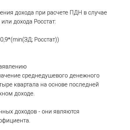
ения дохода при расчете ПДН в случае
или дохода Росстат:
,9*(min(ЗД; Росстат))
заявлению
значение среднедушевого денежного
етыре квартала на основе последней
ном доходе.
нных доходов - они являются
ффициента.