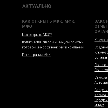
АКТУАЛЬНО
КАК ОТКРЫТЬ МКК, МФК,
ЗАКО
МФО
ОТЧЕ
ОРГА
Как открыть МФО?
Какую о
Купить МКК: плюсы и минусы покупки
готовой микрофинансовой компании
Среднем
ключево
Регистрация МКК
организ
Показат
Пошагов
Самозап
Автомат
Сведени
возможн
Передач
минут