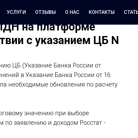
УСЛУГИ
ОТЗЫВЫ
О НАС
КОНТАКТЫ
СТАТ
ПДН на платформе
твии с указанием ЦБ N
нию ЦБ (Указание Банка России от
енений в Указание Банка России от 16
вела необходимые обновления по расчету
)
тоговому значению при выборе
 по заявлению и доходом Росстат -